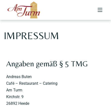
IMPRESSUM
Home
News
Restaurant
Über uns
Angaben gemäß § 5 TMG
Ihr Team
Galerie
Essen & Trinken
Speisekarte
Andreas Buten
Radtourismus
Catering
Café – Restaurant – Catering
Reservierung
Am Turm
Kirchstr. 9
Karriere
26892 Heede
Kontakt
Kontakt