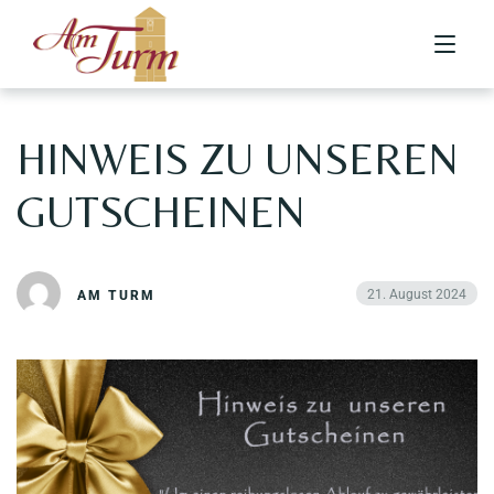
HINWEIS ZU UNSEREN
Home
GUTSCHEINEN
News
Restaurant
Über uns
Ihr Team
21. August 2024
AM TURM
Galerie
Essen & Trinken
Speisekarte
Radtourismus
Catering
Reservierung
Karriere
Kontakt
Kontakt